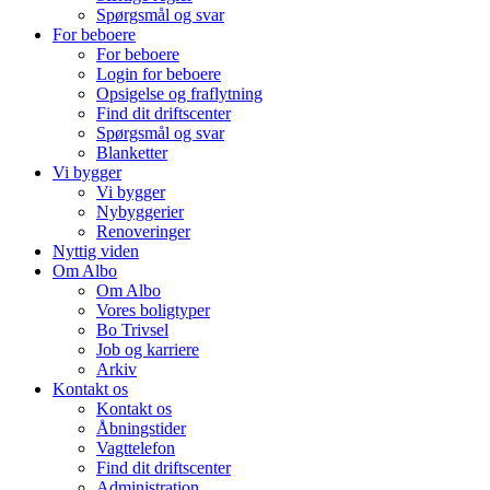
Spørgsmål og svar
For beboere
For beboere
Login for beboere
Opsigelse og fraflytning
Find dit driftscenter
Spørgsmål og svar
Blanketter
Vi bygger
Vi bygger
Nybyggerier
Renoveringer
Nyttig viden
Om Albo
Om Albo
Vores boligtyper
Bo Trivsel
Job og karriere
Arkiv
Kontakt os
Kontakt os
Åbningstider
Vagttelefon
Find dit driftscenter
Administration