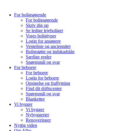
Videre
til
For boligsøgende
indhold
For boligsøgende
Skriv dig op
Se ledige lejeboliger
Vores boligtyper
Login for ansøgere
Venteliste og anciennitet
Boligstøtte og indskudslån
Særlige regler
Spørgsmål og svar
For beboere
For beboere
Login for beboere
Opsigelse og fraflytning
Find dit driftscenter
Spørgsmål og svar
Blanketter
Vi bygger
Vi bygger
Nybyggerier
Renoveringer
Nyttig viden
Om Albo