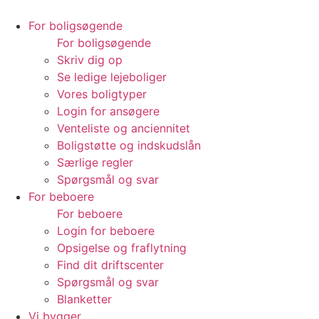
Videre
til
For boligsøgende
indhold
For boligsøgende
Skriv dig op
Se ledige lejeboliger
Vores boligtyper
Login for ansøgere
Venteliste og anciennitet
Boligstøtte og indskudslån
Særlige regler
Spørgsmål og svar
For beboere
For beboere
Login for beboere
Opsigelse og fraflytning
Find dit driftscenter
Spørgsmål og svar
Blanketter
Vi bygger