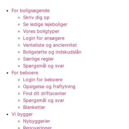
Videre
til
For boligsøgende
indhold
Skriv dig op
Se ledige lejeboliger
Vores boligtyper
Login for ansøgere
Venteliste og anciennitet
Boligstøtte og indskudslån
Særlige regler
Spørgsmål og svar
For beboere
Login for beboere
Opsigelse og fraflytning
Find dit driftscenter
Spørgsmål og svar
Blanketter
Vi bygger
Nybyggerier
Renoveringer